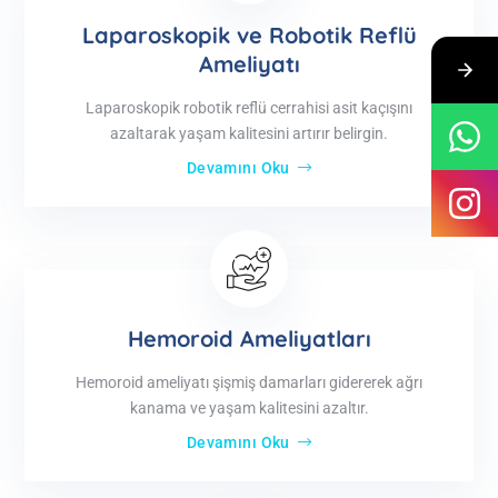
Laparoskopik ve Robotik Reflü
Ameliyatı
Laparoskopik robotik reflü cerrahisi asit kaçışını
azaltarak yaşam kalitesini artırır belirgin.
Devamını Oku
Hemoroid Ameliyatları
Hemoroid ameliyatı şişmiş damarları gidererek ağrı
kanama ve yaşam kalitesini azaltır.
Devamını Oku