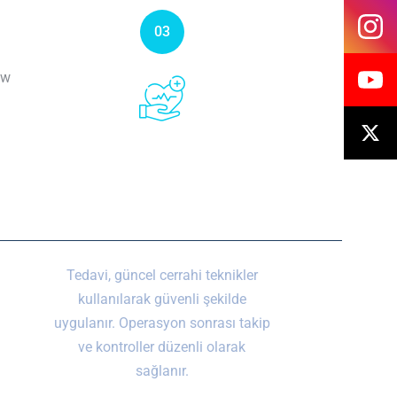
03
Cerrahi Müdahale ve Takip
Tedavi, güncel cerrahi teknikler
kullanılarak güvenli şekilde
uygulanır. Operasyon sonrası takip
ve kontroller düzenli olarak
sağlanır.