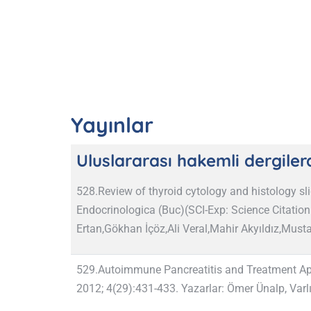
Yayınlar
Uluslararası hakemli dergile
528.Review of thyroid cytology and histology slid
Endocrinologica (Buc)(SCI-Exp: Science Citation
Ertan,Gökhan İçöz,Ali Veral,Mahir Akyıldız,Musta
529.Autoimmune Pancreatitis and Treatment Appr
2012; 4(29):431-433. Yazarlar: Ömer Ünalp, Varlı