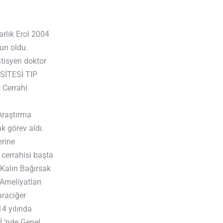
rlık Erol 2004
un oldu.
atisyen doktor
RSİTESİ TIP
Cerrahi
Araştırma
k görev aldı.
erine
cerrahisi başta
 Kalın Bağırsak
20
+
 Ameliyatları
araciğer
Yıllık Deneyim
4 yılında
‘nde Genel