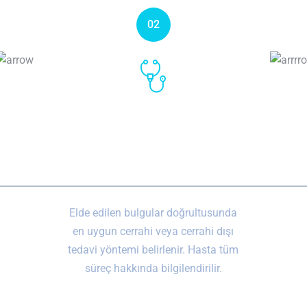
02
Tanı ve Tedavi Planı
Elde edilen bulgular doğrultusunda
en uygun cerrahi veya cerrahi dışı
tedavi yöntemi belirlenir. Hasta tüm
süreç hakkında bilgilendirilir.
Detaylı Bilgi (Tedavilerimiz)