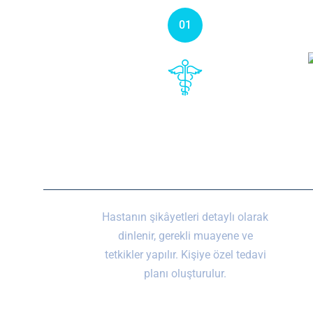
01
Muayene ve Değerlendirme
Hastanın şikâyetleri detaylı olarak
dinlenir, gerekli muayene ve
tetkikler yapılır. Kişiye özel tedavi
planı oluşturulur.
Randevu Al (Whatsapp)