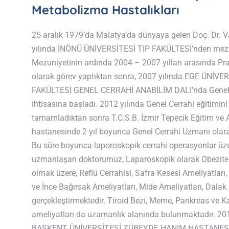
Metabolizma Hastalıkları
25 aralık 1979’da Malatya’da dünyaya gelen Doç. Dr. Va
yılında İNÖNÜ ÜNİVERSİTESİ TIP FAKÜLTESİ’nden mez
Mezuniyetinin ardında 2004 – 2007 yılları arasında Pr
olarak görev yaptıktan sonra, 2007 yılında EGE ÜNİVE
FAKÜLTESİ GENEL CERRAHİ ANABİLİM DALI’nda Genel 
ihtisasına başladı. 2012 yılında Genel Cerrahi eğitimini
tamamladıktan sonra T.C.S.B. İzmir Tepecik Eğitim ve 
hastanesinde 2 yıl boyunca Genel Cerrahi Uzmanı olara
Bu süre boyunca laporoskopik cerrahi operasyonlar üz
uzmanlaşan doktorumuz, Laparoskopik olarak Obezite 
olmak üzere, Reflü Cerrahisi, Safra Kesesi Ameliyatları,
ve İnce Bağırsak Ameliyatları, Mide Ameliyatları, Dalak
gerçekleştirmektedir. Tiroid Bezi, Meme, Pankreas ve K
ameliyatları da uzamanlık alanında bulunmaktadır. 201
BAŞKENT ÜNİVERSİTESİ ZÜBEYDE HANIM HASTANESİ 