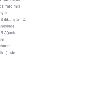
nda Yardımcı
ıyla
 itibariyle T.C.
anesinde
019-Ağustos
nım
tibaren
liniğinde