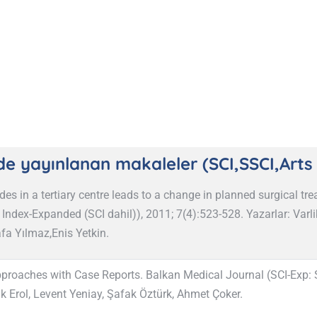
rde yayınlanan makaleler (SCI,SSCI,Art
es in a tertiary centre leads to a change in planned surgical tre
 Index-Expanded (SCI dahil)), 2011; 7(4):523-528. Yazarlar: Varl
fa Yılmaz,Enis Yetkin.
oaches with Case Reports. Balkan Medical Journal (SCI-Exp: Sc
k Erol, Levent Yeniay, Şafak Öztürk, Ahmet Çoker.