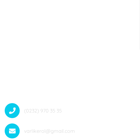
35
Dahili no: 4084
(0232) 970 35 35
varlikerol@gmail.com