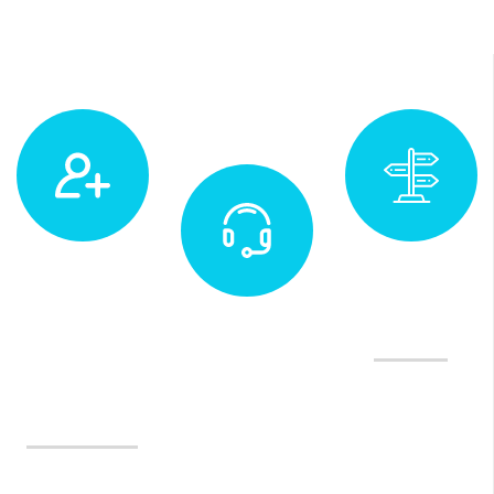
Muayene
Adres
&
İletişim ve
Yol Tarifi
Randevu
Değerlendirme
(0232)
Tedavilerimiz
970 35