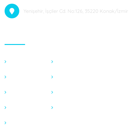
Yenişehir, İşçiler Cd. No:126, 35220 Konak/İzmir
Hızlı Menü
Anasayfa
Fotoğraf Galeri
Hakkımızda
Endeks Hesaplama
Tedavilerimiz
Basında
Blog
İletişim
Video Galeri