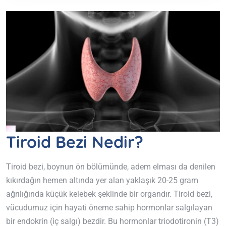
Tiroid Bezi Nedir?
Tiroid bezi, boynun ön bölümünde, adem elması da denilen
kıkırdağın hemen altında yer alan yaklaşık 20-25 gram
ağrılığında küçük kelebek şeklinde bir organdır. Tiroid bezi,
vücudumuz için hayati öneme sahip hormonlar salgılayan
bir endokrin (iç salgı) bezdir. Bu hormonlar triodotironin (T3)