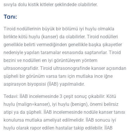
sıvıyla dolu kistik kitleler şeklindede olabilirler.
Tanı:
Tiroid nodüllerinin büyük bir bölümü iyi huylu olmakla
birlikte kötü huylu (kanser) da olabilirler. Tiroid nodülleri
genellikle belirti vermediğinden genellikle başka şikayetler
nedeniyle yapılan taramalar esnasında saptanırlar. Tiroid
bezini ve nodülleri en iyi görüntüleyen yöntem
ultrasonografidir. Tiroid ultrasonografinde kanser açısından
şüpheli bir görünüm varsa tanı için mutlaka ince iğne
aspirasyon biyopsisi (İİAB) yapılmalıdır.
Tedavi: İİAB incelemesinde 3 çeşit sonuç çıkabilir: Kötü
huylu (malign=kanser), iyi huylu (benign), önemi belirsiz
atipi ya da şüpheli. İİAB incelemesinde nodüle kanser tanısı
konulursa mutlaka ameliyat edilmelidir. İİAB sonucu iyi
huylu olarak rapor edilen hastalar takip edilebilir. İİAB