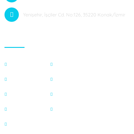
Yenişehir, İşçiler Cd. No:126, 35220 Konak/İzmir
Hızlı Menü
Anasayfa
Fotoğraf Galeri
Hakkımızda
Endeks Hesaplama
Tedavilerimiz
Basında
Blog
İletişim
Video Galeri