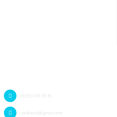
35
Dahili no: 4084
(0232) 970 35 35
varlikerol@gmail.com