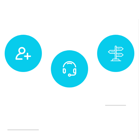
Muayene
Adres
&
İletişim ve
Yol Tarifi
Randevu
Değerlendirme
(0232)
Tedavilerimiz
970 35