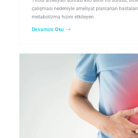
Tiroid ameliyatı sonrası kilo alınır mı sorusu, tiro
çalışması nedeniyle ameliyat planlanan hastaların
metabolizma hızını etkileyen
Devamını Oku