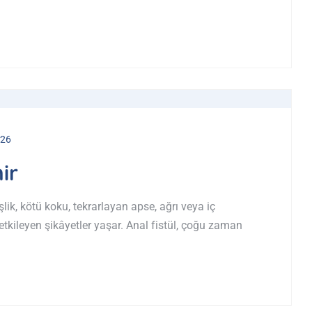
026
ir
şlik, kötü koku, tekrarlayan apse, ağrı veya iç
etkileyen şikâyetler yaşar. Anal fistül, çoğu zaman