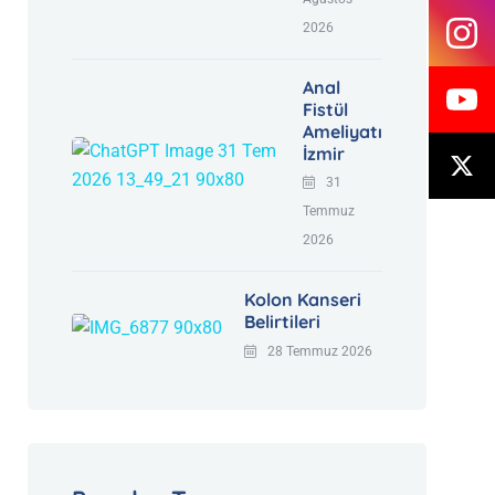
2026
Anal
Fistül
Ameliyatı
İzmir
31
Temmuz
2026
Kolon Kanseri
Belirtileri
28 Temmuz 2026