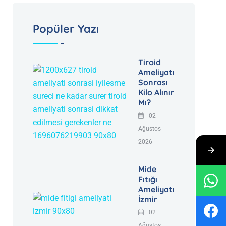
Popüler Yazı
Tiroid
Ameliyatı
Sonrası
Kilo Alınır
Mı?
02
Ağustos
2026
Mide
Fıtığı
Ameliyatı
İzmir
02
Ağustos