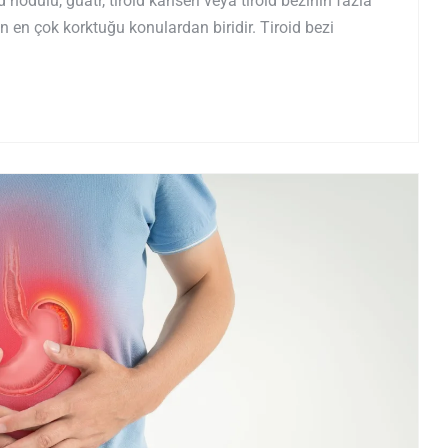
id nodülü, guatr, tiroid kanseri veya tiroid bezinin fazla
 en çok korktuğu konulardan biridir. Tiroid bezi