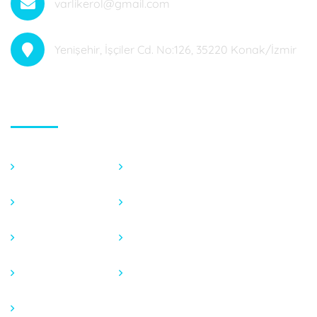
varlikerol@gmail.com
Yenişehir, İşçiler Cd. No:126, 35220 Konak/İzmir
Hızlı Menü
Anasayfa
Fotoğraf Galeri
Hakkımızda
Endeks Hesaplama
Tedavilerimiz
Basında
Blog
İletişim
Video Galeri