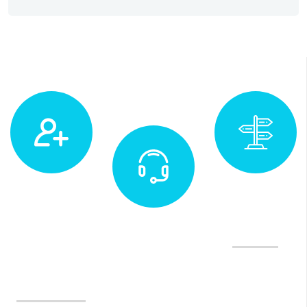
Muayene
Adres
&
İletişim ve
Yol Tarifi
Randevu
Değerlendirme
(0232)
Tedavilerimiz
970 35