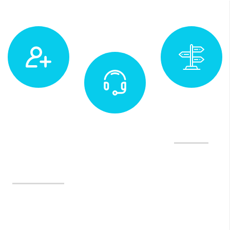
Muayene
Adres
&
İletişim ve
Yol Tarifi
Randevu
Değerlendirme
(0232)
Tedavilerimiz
970 35
35