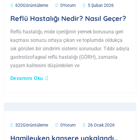
620Görüntüleme
0Yorum
5 Şubat 2026
Reflü Hastalığı Nedir? Nasıl Geçer?
Reflü hastalığı, mide içeriğinin yemek borusuna geri
kaçması sonucu ortaya çıkan ve toplumda oldukça
sık görülen bir sindirim sistemi sorunudur. Tıbbi adıyla
gastroözofageal reflü hastalığı (GÖRH), zamanla
yaşam kalitesini düşürebilen ve
Devamını Oku
322Görüntüleme
0Yorum
26 Ocak 2026
Hamileyken kansere yakalandı…