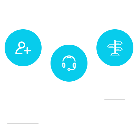
Muayene
Adres
&
İletişim ve
Yol Tarifi
Randevu
Değerlendirme
(0232)
Tedavilerimiz
970 35
35