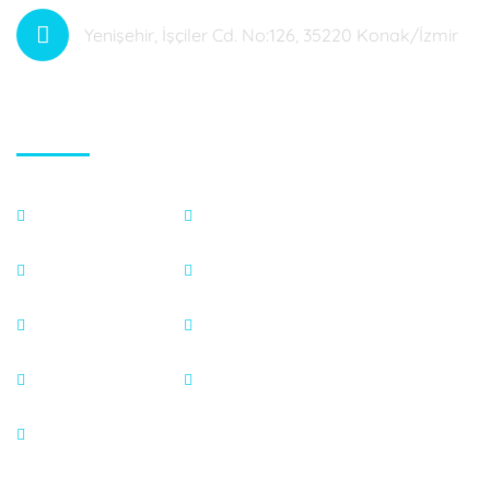
Yenişehir, İşçiler Cd. No:126, 35220 Konak/İzmir
Hızlı Menü
Anasayfa
Fotoğraf Galeri
Hakkımızda
Endeks Hesaplama
Tedavilerimiz
Basında
Blog
İletişim
Video Galeri