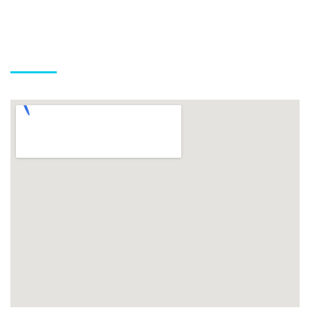
Prof. Dr. Varlık Erol