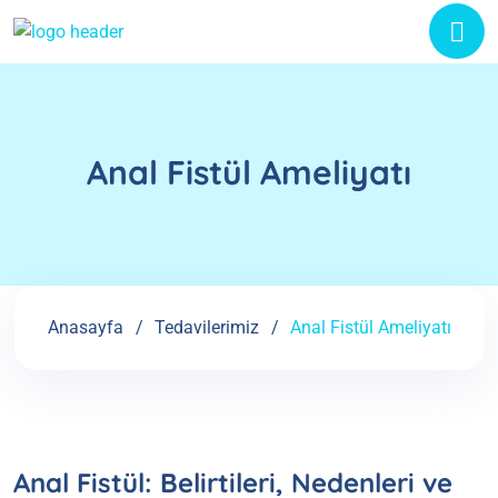
Anal Fistül Ameliyatı
Anasayfa
Tedavilerimiz
Anal Fistül Ameliyatı
Anal Fistül: Belirtileri, Nedenleri ve