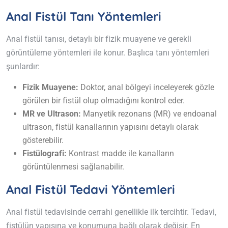
Anal Fistül Tanı Yöntemleri
Anal fistül tanısı, detaylı bir fizik muayene ve gerekli
görüntüleme yöntemleri ile konur. Başlıca tanı yöntemleri
şunlardır:
Fizik Muayene:
Doktor, anal bölgeyi inceleyerek gözle
görülen bir fistül olup olmadığını kontrol eder.
MR ve Ultrason:
Manyetik rezonans (MR) ve endoanal
ultrason, fistül kanallarının yapısını detaylı olarak
gösterebilir.
Fistülografi:
Kontrast madde ile kanalların
görüntülenmesi sağlanabilir.
Anal Fistül Tedavi Yöntemleri
Anal fistül tedavisinde cerrahi genellikle ilk tercihtir. Tedavi,
fistülün yapısına ve konumuna bağlı olarak değişir. En