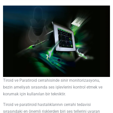
Tiroid ve Paratiroid cerrahisinde sinir monitorizasyonu,
bezin ameliyatı sırasında ses işlevlerini kontrol etmek ve
korumak için kullanılan bir tekniktir.
Tiroid ve paratiroid hastalıklarının cerrahi tedavisi
sırasındaki en önemli risklerden biri ses tellerini uyaran