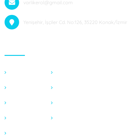
varlikerol@gmail.com
Yenişehir, İşçiler Cd. No:126, 35220 Konak/İzmir
Hızlı Menü
Anasayfa
Fotoğraf Galeri
Hakkımızda
Endeks Hesaplama
Tedavilerimiz
Basında
Blog
İletişim
Video Galeri