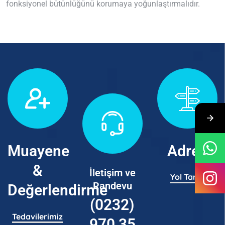
fonksiyonel bütünlüğünü korumaya yoğunlaştırmalıdır.
Muayene
Adres
&
İletişim ve
Yol Tarifi
Randevu
Değerlendirme
(0232)
Tedavilerimiz
970 35