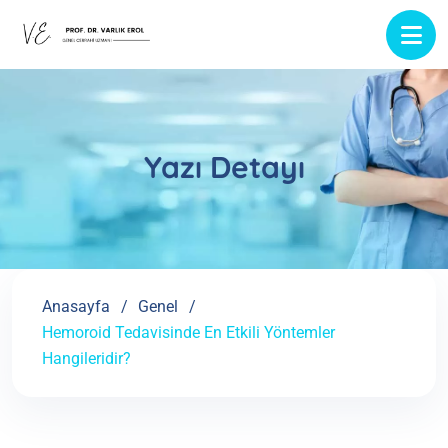
Yazı Detayı
Anasayfa
Genel
Hemoroid Tedavisinde En Etkili Yöntemler
Hangileridir?