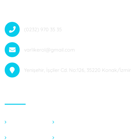
(0232) 970 35 35
varlikerol@gmail.com
Yenişehir, İşçiler Cd. No:126, 35220 Konak/İzmir
Hızlı Menü
Anasayfa
Fotoğraf Galeri
Hakkımızda
Endeks Hesaplama